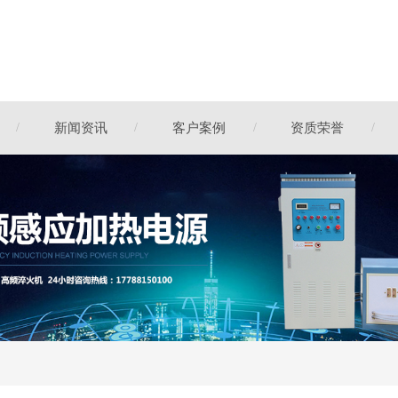
新闻资讯
客户案例
资质荣誉