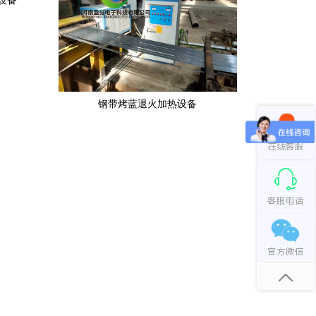
设备
钢带烤蓝退火加热设备