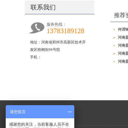
联系我们
推荐
服务热线：
13783189128
何谓
河南
地址：河南省郑州市高新区技术开
河南
发区梧桐街99号院
河南
手机：
河南
请您留言
友情链接
感谢您的关注，当前客服人员不在