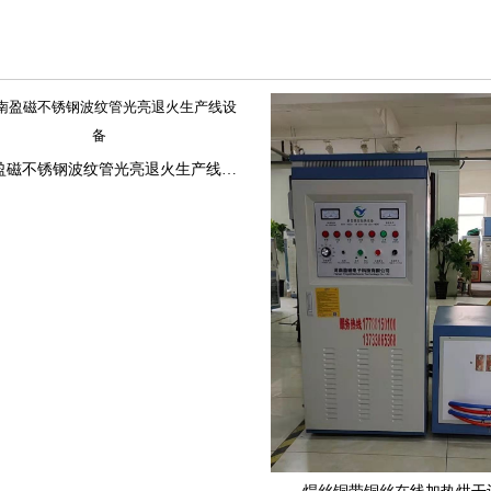
河南盈磁不锈钢波纹管光亮退火生产线设备