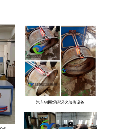
汽车钢圈焊缝退火加热设备