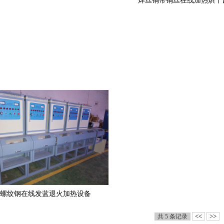
焊丝铜带铜丝在线加热烘干
螺纹钢在线发蓝退火加热设备
<<
>>
共 5 条记录