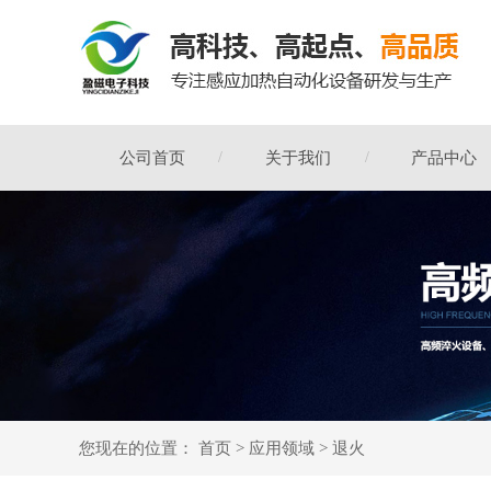
公司首页
关于我们
产品中心
您现在的位置：
首页
>
应用领域
>
退火