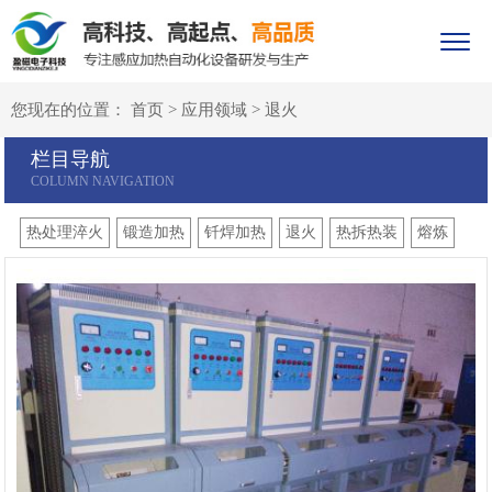
您现在的位置：
首页
>
应用领域
>
退火
栏目导航
热处理淬火
锻造加热
钎焊加热
退火
热拆热装
熔炼