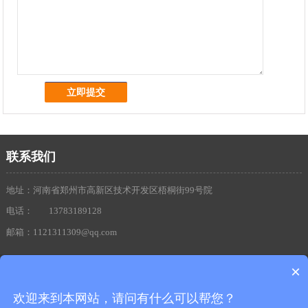
联系我们
地址：河南省郑州市高新区技术开发区梧桐街99号院
电话：
13783189128
邮箱：1121311309@qq.com
×
Copyright © 2020 河南盈磁电子科技有限公司 All Rights Reserved 版权所有
豫ICP备
20021241号-1
营业执照
欢迎来到本网站，请问有什么可以帮您？