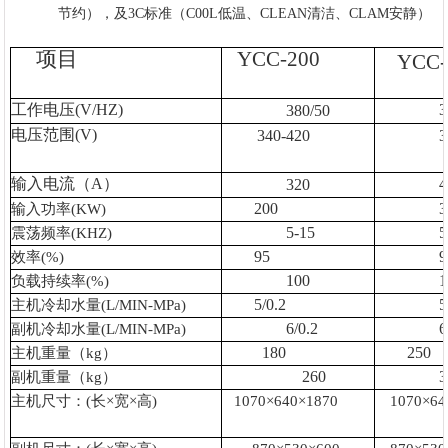
节约），及3C标准（C00L低温、CLEAN清洁、CLAM安静）
项目
YCC-200
YCC-
工作电压
(V/HZ)
3
380/50
电压范围
(V)
340-420
3
输入电流（
A
）
4
320
200
3
输入功率
(KW)
5-15
5
震荡频率
(KHZ)
95
9
效率
(%)
100
1
负载持续率
(%)
5/0.2
5
主机冷却水量
(L/MIN-MPa)
6/0.2
6
副机冷却水量
(L/MIN-MPa)
180
250
主机重量（
kg
）
260
3
副机重量（
kg
）
主机尺寸：
(
长
×
宽
×
高
)
1070×640×1870
1070×64