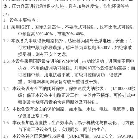
，压力容器进行焊缝退火加热，具有加热速度快，节能环保等特
体
点。
1、设备主要特点：
1.1 采用IGBT，国际先进器件，不要老式可控硅，效率比老式可控硅
中频提高30%-40%，节电30%-40%。
1.2 本设备为串联谐振电路拓扑，感应器为隔离悬浮
电压
，安全；而
可控硅中频为并联谐振，感应器为直接电压500V，如绝缘破
损受潮，则有不安全之虑。
1.3 本设备采用国际最先进的PWM控制，占功比调功，进网侧不用电
抗器，不用前级调功可控硅。对电网和其他设备影响甚微；而
可控硅中频，用电抗器平波，前级可控硅调功，谐波严
重， 对电网和同网设备有较严重谐波干扰。
1.4 本设备设有全面的闭环保护，保护速度为纳秒级：（1/1000000秒
级）保证本设备主电路正常工作，主器件不损坏。可控硅式中
频则常常烧坏昂贵的快速熔断器及可控硅。
1.5 本设备设有全面的保护回路。如水温、水压、电压、电流等，确
保设备正常工作。
1.6 本设备加热速度快，生产效率高，易于机械化与自动化，可方便
与下道工序设备街接，实现同步、同节拍生产。
1.7 本设备符合国际通行3S标准（SURE可靠、SAFE安全、SAVING