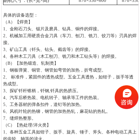
副机尺寸：
(
长
×
宽
×
高
)
870×530×600
870×530
具体的设备选型：
（A）【焊类】
1、金刚石刀头、锯片及磨具、钻具、铜件的焊接。
2、机械加工用硬质合金刀具（车刀、刨刀、铣刀、铰刀等）刃具的焊
接。
3、矿山工具（钎头、钻头、截齿等）的焊接。
4、各种木工刀具（木工刨刀、铣刀和木工钻头等）的焊接。
（B
）【加热锻造、轧制类】
1、钢板弹簧、铜管、钢管如弯管的加热，折弯成型。
2、 标准件，紧固件的透热成型。五金工具透热，如钳子，扳手等透
热成型。
3、探矿钎杆锥柄，钎钢,钎具的热挤压。
4、汽车后桥热装、电机转子、轴承等工件的热装。
5、工务器材的弹条扣件，道钉等的加热。
6、风机叶轮的热铆，钢管的加热热轧，麻花钻的热轧。
7、缝焊热整形。
（C
）【热处理
/淬火类】
1、各种五金工具如钳子、扳手、旋具、锤子、斧头、各种电动工具上
的齿轮、轴等的淬火。