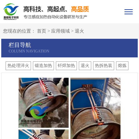
您现在的位置：
首页
>
应用领域
>
退火
栏目导航
热处理淬火
锻造加热
钎焊加热
退火
热拆热装
熔炼