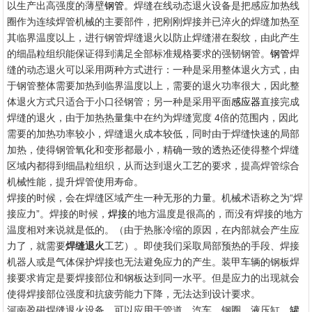
以生产出高强度的薄壁
。焊缝在线动态退火设备是把感应加热线
钢管
圈作为连续焊管机械的主要部件，把刚刚焊接并已淬火的焊缝加热至
其临界温度以上，进行钢管焊缝退火以防止焊缝潜在裂纹，由此产生
的细晶粒组织能保证得到满足全部标准规格要求的强韧钢管。
焊
钢管
缝的动态退火可以采用两种方式进行：一种是采用整体退火方式，由
于钢管整体需要加热到临界温度以上，需要的退火功率很大，因此整
体退火方式只适合于小口径钢管；另一种是采用平面
直接完成
感应器
焊缝的退火，由于加热热量集中在约为焊缝宽度 4倍的范围内，因此
需要的加热功率较小，焊缝退火成本较低，同时由于焊缝快速的局部
加热，使得钢管氧化和变形都最小，精确一致的透热还使得整个焊缝
区域内都得到细晶粒组织，从而达到退火工艺的要求，提高焊管综合
机械性能，提升焊管使用寿命。
焊接的时候，会在焊缝区域产生一种无形的力量。机械术语称之为“焊
接应力”。焊接的时候，
的地方温度是很高的，而没有焊接的地方
焊接
温度相对来说就是低的。（由于热胀冷缩的原因，在内部就会产生应
力了，就需要
焊缝退火
工艺）。即使我们采取局部预热的手段、焊接
机器人或是气体保护焊接也无法避免应力的产生。装甲车辆的钢板焊
接要求肯定是要焊接部位和钢板达到同一水平。但是应力的出现就会
使得焊接部位强度和抗疲劳能力下降，无法达到设计要求。
河南盈磁焊缝退火设备，可以应用于管道，汽车，钢圈，液压缸，
罐