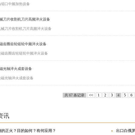
热缩口中频加热设备
械刀片收割机刀片高频淬火设备
机械刀片收割机刀片高频淬火设备
磁齿圈齿轮链轮中频淬火设备
盈磁齿圈齿轮链轮中频淬火设备
磁光轴淬火成套设备
盈磁光轴淬火成套设备
<<
1
2
3
5
6
共 67 条记录
4
资讯
钢的正火？目的如何？有何应用？
出口白俄