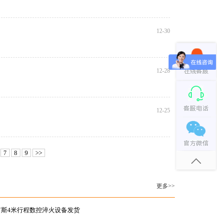
12-30
12-28
12-25
7
8
9
>>
更多>>
罗斯4米行程数控淬火设备发货