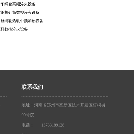
行车绳轮高频淬火设备
纺织机针筒数控淬火设备
钢丝绳轮热轧中频加热设备
压杆数控淬火设备
联系我们
地址：河南省郑州市高新区技术开发区梧桐街
备
99号院
电话：
13783189128